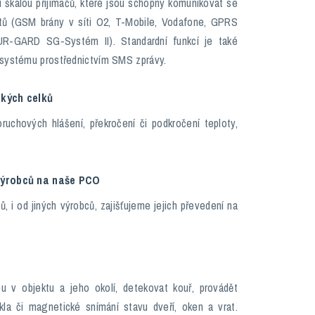
 škálou přijímačů, které jsou schopny komunikovat se
tů (GSM brány v síti O2, T-Mobile, Vodafone, GPRS
R-GARD SG-Systém II). Standardní funkcí je také
systému prostřednictvím SMS zprávy.
ckých celků
ruchových hlášení, překročení či podkročení teploty,
 výrobců na naše PCO
ů, i od jiných výrobců, zajišťujeme jejich převedení na
v objektu a jeho okolí, detekovat kouř, provádět
la či magnetické snímání stavu dveří, oken a vrat.