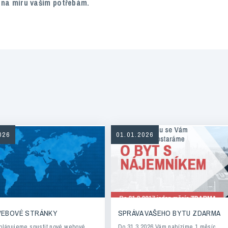
 na míru vašim potřebám.
026
01.01.2026
WEBOVÉ STRÁNKY
SPRÁVA VAŠEHO BYTU ZDARMA
 plánujeme spustit nové webové
Do 31.3.2026 Vám nabízíme 1 měsíc