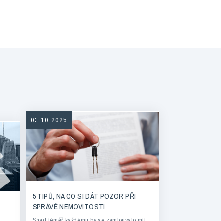
03.10.2025
5 TIPŮ, NA CO SI DÁT POZOR PŘI
SPRÁVĚ NEMOVITOSTI
Snad téměř každému by se zamlouvalo mít