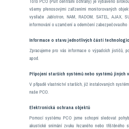
Toto PCO (Pult centrální ochrany) je vybaveno širokou
všemy přenosovými zařízeními monitorovaných objek
vysílače Jablotron, NAM, RADOM, SATEL, AJAX, SU
informování o uzamčení a odemčení zabezpečovacího 
Informace o stavu jednotlivých částí technologi
Zpracujeme pro vás informace o výpadcích jističů, po
apod.
Připojení starších systémů nebo systémů jiných
V případě vlastnictví starších, již instalovaných systém
naše PCO.
Elektronická ochrana objektů
Pomocí systému PCO jsme schopni sledovat pohybu 
akustické snímání zvuku řezaného nebo tříštěného sk