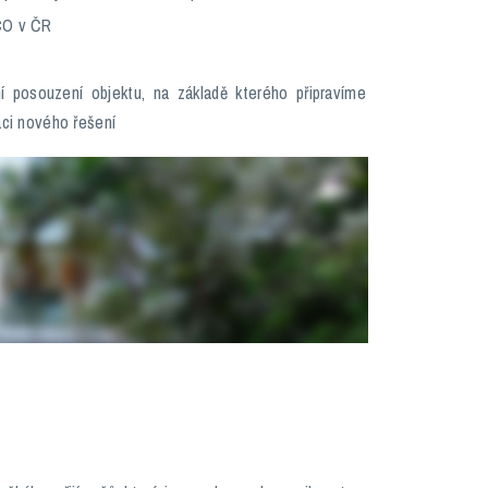
CO v ČR
 posouzení objektu, na základě kterého připravíme
aci nového řešení