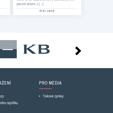
pasivní příjem z […]
číst celé
AŽENÍ
PRO MÉDIA
azy
Tiskové zprávy
ího rejstříku