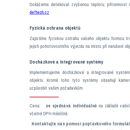
Dokážeme detekovat zvýšenou teplotu, přítomnost o
deftech.cz
Fyzická ochrana objektů
Zajistíme fyzickou ostrahu vašeho objektu formou tr
jejich pohotovostního výjezdu na místo při narušení obj
Docházkové a integrované systémy
Implementujeme docházkové a integrované systémy, 
objektu. Kromě toho tyto systémy obsahují kamero
uzpůsobit vašim požadavkům
Cena:
se sjednává individuálně
na základě vašic
včetně DPH měsíčně.
Kontaktujte nás pomocí poptávkového formulá