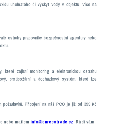
xidu uhelnatého či výskyt vody v objektu. Více na
valé ostrahy pracovníky bezpečnostní agentury nebo
ektu.
které zajistí monitoring a elektronickou ostrahu
vý, protipožární a docházkový systém, které lze
h požadavků. Připojení na náš PCO je již od 399 Kč
ře nebo mailem
info@enrecotrade.cz
. Rádi vám