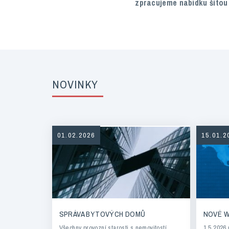
zpracujeme nabídku šitou
NOVINKY
01.02.2026
15.01.2
SPRÁVA BYTOVÝCH DOMŮ
NOVÉ 
Všechny provozní starosti s nemovitostí
1.5.2026