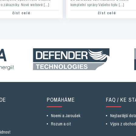
ro zákazníky. Nové webové […]
kompletní správy Vašeho bytu […]
číst celé
číst celé
DE
POMÁHÁME
FAQ / KE ST
Noemi a Jaroušek
Nejčastější dot
Rozum a cit
Výpis z obchodn
ědnost